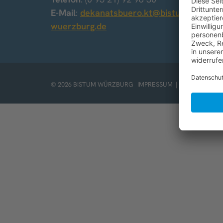
E-Mail
:
dekanatsbuero.kt@bistum-
wuerzburg.de
© 2026 BISTUM WÜRZBURG
IMPRESSUM
|
DATENSCHUT