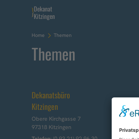
Dekanat
Kitzingen
Home
Themen
Themen
Dekanatsbüro
Kitzingen
Obere Kirchgasse 7
97318 Kitzingen
Telefon
: (0 93 21) 92 96 30